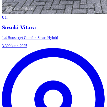
€ 1,-
Suzuki Vitara
1.4 Boosterjet Comfort Smart Hybrid
3.300 km • 2025