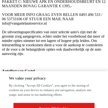
PAKKET C: NIEUWE APK EN ONDERHOUDSBEURT EN 12
MAANDEN BOVAG GARANTIE € 1395,-
VOOR MEER INFO GRAAG EVEN BELLEN 0493 496 533 /
06 53733106 OF STUUR EEN MAIL NAAR
info@vangastelautoservice.nl
De uitvoeringsspecificaties van onze selectie auto's zijn met de
grootste zorg aangegeven, echter onder het voorbehoud dat meer of
minder opties nimmer tot een lagere of hogere prijs leiden. Om
teleurstelling te voorkomen dient u voor de aankoop te controleren
of de voor u de belangrijkste opties ook daadwerkelijk op de auto
aanwezig zijn.
Autofirst van Gastel
Half Elfje 18
We value your privacy
5711ES Someren
0493496533
By clicking “Accept All Cookies”, you agree to the storing of
info@vangastelautoservice.nl
cookies on your device to enhance site navigation, analyze site
usage, and assist in our marketing efforts.
autofirst-vangastel.nl
We hebben ons uiterste best gedaan om alle informatie in deze