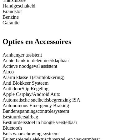
Transmissie
Handgeschakeld
Brandstof
Benzine
Garantie
-
Opties en Accessoires
Aanhanger assistent
Achterbank in delen neerklapbaar
Actieve noodgeval assistent
Airco
Alarm klasse 1(startblokkering)
Anti Blokkeer Systeem
Anti doorSlip Regeling
Apple Carplay/Android Auto
Automatische snelheidsbegrenzing ISA
Autonomous Emergency Braking
Bandenspanningscontrolesysteem
Bestuurdersairbag
Bestuurdersstoel in hoogte verstelbaar
Bluetooth
Bots waarschuwing systeem
Buitenspiegels elektrisch verstel- en verwarmbaar