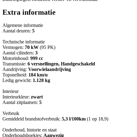
Extra informatie
Algemene informatie
Aantal deuren:
5
Technische informatie
Vermogen:
70 kW
(95 PK)
Aantal cilinders:
3
Motorinhoud:
999 cc
Transmissie:
6 versnellingen, Handgeschakeld
Aandrijving:
Voorwielaandrijving
Topsnelheid:
184 km/u
Ledig gewicht:
1.128 kg
Interieur
Interieurkleur:
zwart
Aantal zitplaatsen:
5
Verbruik
Gemiddeld brandstofverbruik:
5,3 l/100km
(1 op 18,9)
Onderhoud, historie en staat
Onderhoudsboekjes:
Aanwezig