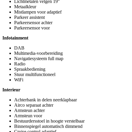
Lichtmetalen velgen 19"
Metaalkleur
Mistlampen voor adaptief
Parkeer assistent
Parkeersensor achter
Parkeersensor voor
Infotainment
DAB
Multimedia-voorbereiding
Navigatiesysteem full map
Radio
Spraakbediening
Stuur multifunctioneel
WiFi
Interieur
Achterbank in delen neerklapbaar
Airco separaat achter
Armsteun achter
Armsteun voor
Bestuurdersstoel in hoogte verstelbaar
Binnenspiegel automatisch dimmend
Cruise control adaptief