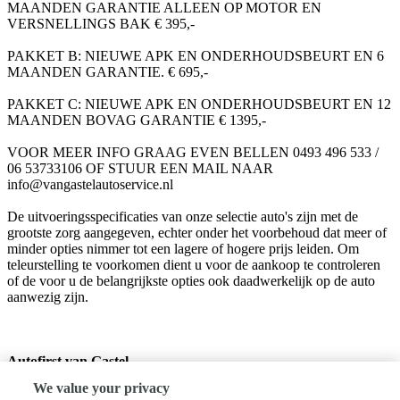
MAANDEN GARANTIE ALLEEN OP MOTOR EN
VERSNELLINGS BAK € 395,-
PAKKET B: NIEUWE APK EN ONDERHOUDSBEURT EN 6
MAANDEN GARANTIE. € 695,-
PAKKET C: NIEUWE APK EN ONDERHOUDSBEURT EN 12
MAANDEN BOVAG GARANTIE € 1395,-
VOOR MEER INFO GRAAG EVEN BELLEN 0493 496 533 /
06 53733106 OF STUUR EEN MAIL NAAR
info@vangastelautoservice.nl
De uitvoeringsspecificaties van onze selectie auto's zijn met de
grootste zorg aangegeven, echter onder het voorbehoud dat meer of
minder opties nimmer tot een lagere of hogere prijs leiden. Om
teleurstelling te voorkomen dient u voor de aankoop te controleren
of de voor u de belangrijkste opties ook daadwerkelijk op de auto
aanwezig zijn.
Autofirst van Gastel
Half Elfje 18
We value your privacy
5711ES Someren