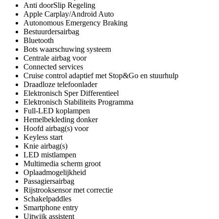
Anti doorSlip Regeling
Apple Carplay/Android Auto
Autonomous Emergency Braking
Bestuurdersairbag
Bluetooth
Bots waarschuwing systeem
Centrale airbag voor
Connected services
Cruise control adaptief met Stop&Go en stuurhulp
Draadloze telefoonlader
Elektronisch Sper Differentieel
Elektronisch Stabiliteits Programma
Full-LED koplampen
Hemelbekleding donker
Hoofd airbag(s) voor
Keyless start
Knie airbag(s)
LED mistlampen
Multimedia scherm groot
Oplaadmogelijkheid
Passagiersairbag
Rijstrooksensor met correctie
Schakelpaddles
Smartphone entry
Uitwijk assistent