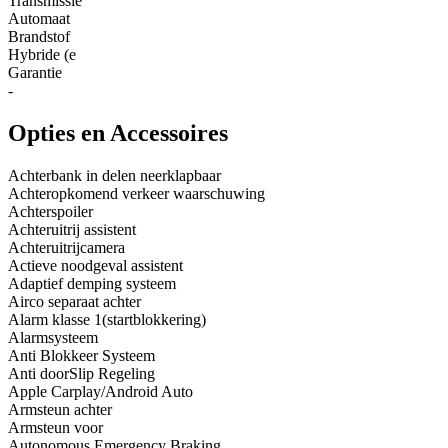
Transmissie
Automaat
Brandstof
Hybride (e
Garantie
-
Opties en Accessoires
Achterbank in delen neerklapbaar
Achteropkomend verkeer waarschuwing
Achterspoiler
Achteruitrij assistent
Achteruitrijcamera
Actieve noodgeval assistent
Adaptief demping systeem
Airco separaat achter
Alarm klasse 1(startblokkering)
Alarmsysteem
Anti Blokkeer Systeem
Anti doorSlip Regeling
Apple Carplay/Android Auto
Armsteun achter
Armsteun voor
Autonomous Emergency Braking