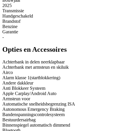
Bouwjaar
2025
Transmissie
Handgeschakeld
Brandstof
Benzine
Garantie
-
Opties en Accessoires
Achterbank in delen neerklapbaar
Achterbank met armsteun en skiluik
Airco
Alarm klasse 1(startblokkering)
Andere dakkleur
Anti Blokkeer Systeem
Apple Carplay/Android Auto
Armsteun voor
Automatische snelheidsbegrenzing ISA
Autonomous Emergency Braking
Bandenspanningscontrolesysteem
Bestuurdersairbag
Binnenspiegel automatisch dimmend
Bluetooth