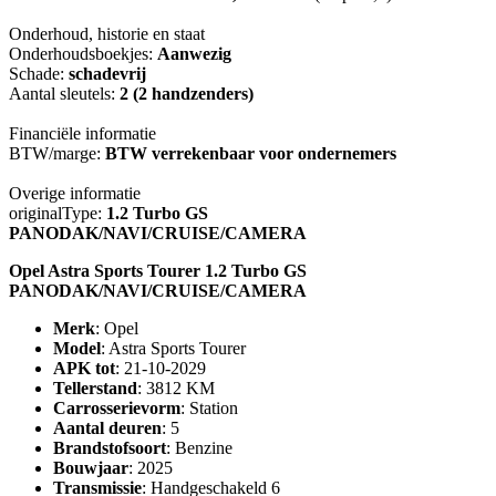
Onderhoud, historie en staat
Onderhoudsboekjes:
Aanwezig
Schade:
schadevrij
Aantal sleutels:
2 (2 handzenders)
Financiële informatie
BTW/marge:
BTW verrekenbaar voor ondernemers
Overige informatie
originalType:
1.2 Turbo GS
PANODAK/NAVI/CRUISE/CAMERA
Opel Astra Sports Tourer 1.2 Turbo GS
PANODAK/NAVI/CRUISE/CAMERA
Merk
: Opel
Model
: Astra Sports Tourer
APK tot
: 21-10-2029
Tellerstand
: 3812 KM
Carrosserievorm
: Station
Aantal deuren
: 5
Brandstofsoort
: Benzine
Bouwjaar
: 2025
Transmissie
: Handgeschakeld 6