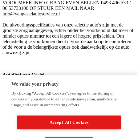
VOOR MEER INFO GRAAG EVEN BELLEN 0493 496 533 /
06 53733106 OF STUUR EEN MAIL NAAR
info@vangastelautoservice.nl
De uitvoeringsspecificaties van onze selectie auto's zijn met de
grootste zorg aangegeven, echter onder het voorbehoud dat meer of
minder opties nimmer tot een lagere of hogere prijs leiden. Om
teleurstelling te voorkomen dient u voor de aankoop te controleren
of de voor u de belangrijkste opties ook daadwerkelijk op de auto
aanwezig zijn.
Autofirst van Gastel
Half Elfje 18
We value your privacy
5711ES Someren
0493496533
By clicking “Accept All Cookies”, you agree to the storing of
info@vangastelautoservice.nl
cookies on your device to enhance site navigation, analyze site
usage, and assist in our marketing efforts.
autofirst-vangastel.nl
We hebben ons uiterste best gedaan om alle informatie in deze
Accept All Cookies
advertentie correct weer te geven. Er kunnen echter geen rechten
worden ontleend aan de verstrekte informatie in de advertentie.
Vertrouw niet alleen op deze informatie maar controleer altijd zelf de