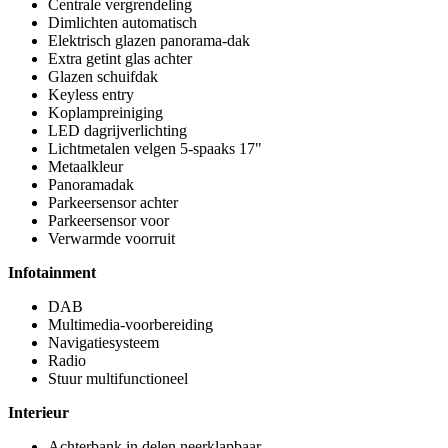
Centrale vergrendeling
Dimlichten automatisch
Elektrisch glazen panorama-dak
Extra getint glas achter
Glazen schuifdak
Keyless entry
Koplampreiniging
LED dagrijverlichting
Lichtmetalen velgen 5-spaaks 17"
Metaalkleur
Panoramadak
Parkeersensor achter
Parkeersensor voor
Verwarmde voorruit
Infotainment
DAB
Multimedia-voorbereiding
Navigatiesysteem
Radio
Stuur multifunctioneel
Interieur
Achterbank in delen neerklapbaar