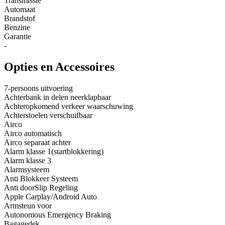
Transmissie
Automaat
Brandstof
Benzine
Garantie
-
Opties en Accessoires
7-persoons uitvoering
Achterbank in delen neerklapbaar
Achteropkomend verkeer waarschuwing
Achterstoelen verschuifbaar
Airco
Airco automatisch
Airco separaat achter
Alarm klasse 1(startblokkering)
Alarm klasse 3
Alarmsysteem
Anti Blokkeer Systeem
Anti doorSlip Regeling
Apple Carplay/Android Auto
Armsteun voor
Autonomous Emergency Braking
Bagagedek