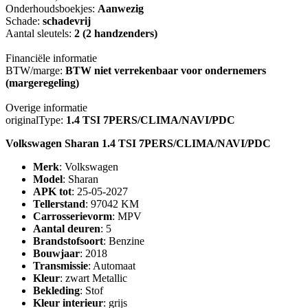
Onderhoudsboekjes:
Aanwezig
Schade:
schadevrij
Aantal sleutels:
2 (2 handzenders)
Financiële informatie
BTW/marge:
BTW niet verrekenbaar voor ondernemers
(margeregeling)
Overige informatie
originalType:
1.4 TSI 7PERS/CLIMA/NAVI/PDC
Volkswagen Sharan 1.4 TSI 7PERS/CLIMA/NAVI/PDC
Merk
: Volkswagen
Model
: Sharan
APK tot
: 25-05-2027
Tellerstand
: 97042 KM
Carrosserievorm
: MPV
Aantal deuren
: 5
Brandstofsoort
: Benzine
Bouwjaar
: 2018
Transmissie
: Automaat
Kleur
: zwart Metallic
Bekleding
: Stof
Kleur interieur
: grijs