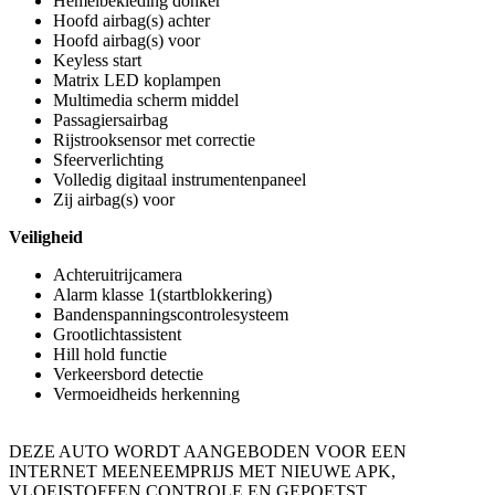
Hemelbekleding donker
Hoofd airbag(s) achter
Hoofd airbag(s) voor
Keyless start
Matrix LED koplampen
Multimedia scherm middel
Passagiersairbag
Rijstrooksensor met correctie
Sfeerverlichting
Volledig digitaal instrumentenpaneel
Zij airbag(s) voor
Veiligheid
Achteruitrijcamera
Alarm klasse 1(startblokkering)
Bandenspanningscontrolesysteem
Grootlichtassistent
Hill hold functie
Verkeersbord detectie
Vermoeidheids herkenning
DEZE AUTO WORDT AANGEBODEN VOOR EEN
INTERNET MEENEEMPRIJS MET NIEUWE APK,
VLOEISTOFFEN CONTROLE EN GEPOETST.