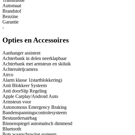
Transmissie
Automaat
Brandstof
Benzine
Garantie
-
Opties en Accessoires
Aanhanger assistent
Achterbank in delen neerklapbaar
Achterbank met armsteun en skiluik
Achteruitrijcamera
Airco
Alarm klasse 1(startblokkering)
Anti Blokkeer Systeem
Anti doorSlip Regeling
Apple Carplay/Android Auto
Armsteun voor
Autonomous Emergency Braking
Bandenspanningscontrolesysteem
Bestuurdersairbag
Binnenspiegel automatisch dimmend
Bluetooth
Bots waarschuwing systeem