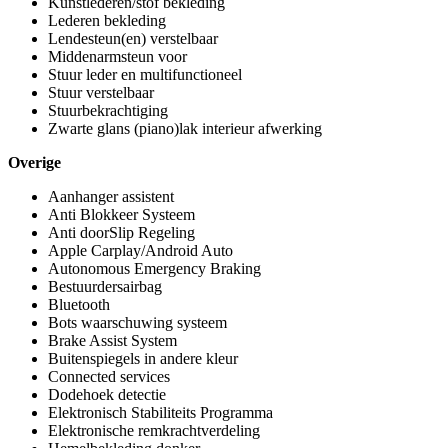
Kunstlederen/stof bekleding
Lederen bekleding
Lendesteun(en) verstelbaar
Middenarmsteun voor
Stuur leder en multifunctioneel
Stuur verstelbaar
Stuurbekrachtiging
Zwarte glans (piano)lak interieur afwerking
Overige
Aanhanger assistent
Anti Blokkeer Systeem
Anti doorSlip Regeling
Apple Carplay/Android Auto
Autonomous Emergency Braking
Bestuurdersairbag
Bluetooth
Bots waarschuwing systeem
Brake Assist System
Buitenspiegels in andere kleur
Connected services
Dodehoek detectie
Elektronisch Stabiliteits Programma
Elektronische remkrachtverdeling